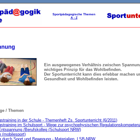
Sportpädagogische Themen
A - Z
nnung
Ein ausgewogenes Verhältnis zwischen Spannung
wichtiges Prinzip für das Wohlbefinden.
Der Sportunterricht kann dies erlebbar machen u
Gesundheit und Wohlbefinden leisten.
äge / Themen
training in der Schule - Themenheft Zs. Sportunterricht (6/2011)
straining im Schulsport - Wege zur psychophysischen Regulationskompetenz 
ntspannung /Berufskolleg (Schulsport NRW)
 (mobilesport)
 durch Sport und Bewegung - Materialien LSB-NRW