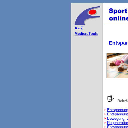
A - Z
Medien/Tools
Entspa
Beitr
Entspannungs
Entspannung
Bewegung, E
Regeneration
Entspannung