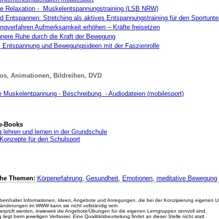
ve Relaxation - Muskelentspannungstraining (LSB NRW)
 Entspannen: Stretching als aktives Entspannungstraining für den Sportunter
gverfahren Aufmerksamkeit erhöhen – Kräfte freisetzen
nnere Ruhe durch die Kraft der Bewegung
, Entspannung und Bewegungsideen mit der Faszienrolle
os, Animationen, Bildreihen, DVD
e Muskelentpannung - Beschreibung - Audiodateien (mobilesport)
e-Books
lehren und lernen in der Grundschule
Konzepte für den Schulsport
che Themen:
Körpererfahrung
,
Gesundheit
,
Emotionen
,
meditative Bewegung
einhaltet Informationen, Ideen, Angebote und Anregungen, die bei der Konzipierung eigenen Un
ränderungen im WWW kann sie nicht vollständig sein.
erprüft werden, inwieweit die Angebote/Übungen für die eigenen Lerngruppen sinnvoll sind.
liegt beim jeweiligen Verfasser. Eine Qualitätsbeurteilung findet an dieser Stelle nicht statt.