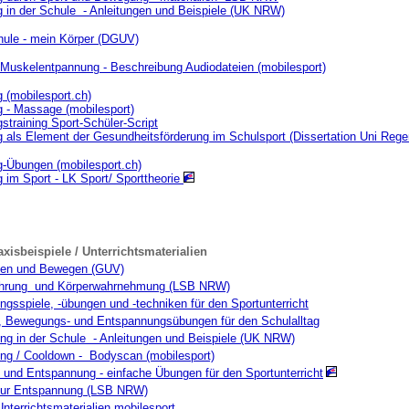
 in der Schule - Anleitungen und Beispiele (UK NRW)
ule - mein Körper (DGUV)
 Muskelentpannung - Beschreibung Audiodateien (mobilesport)
 (mobilesport.ch)
 - Massage (mobilesport)
training Sport-Schüler-Script
 als Element der Gesundheitsförderung im Schulsport (Dissertation Uni Rege
-Übungen (mobilesport.ch)
 im Sport - LK Sport/ Sporttheorie
xisbeispiele / Unterrichtsmaterialien
en und Bewegen (GUV)
ahrung und Körperwahrnehmung (LSB NRW)
gsspiele, -übungen und -techniken für den Sportunterricht
n, Bewegungs- und Entspannungsübungen für den Schulalltag
ng in der Schule - Anleitungen und Beispiele (UK NRW)
ng / Cooldown - Bodyscan (mobilesport)
und Entspannung - einfache Übungen für den Sportunterricht
ur Entspannung (LSB NRW)
nterrichtsmaterialien mobilesport