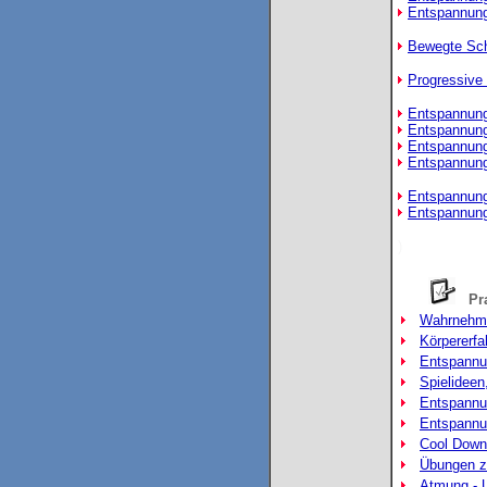
Entspannung
Bewegte Sch
Progressive
Entspannung
Entspannung
Entspannungs
Entspannung
Entspannung
Entspannung
)
Pra
Wahrnehm
Körpererf
Entspannun
Spielidee
Entspannu
Entspannu
Cool Down 
Übungen z
Atmung - U