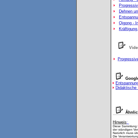
Progressi
Dehnen und
Entspannun
Qigong - I
Kräftigung
Vide
Progressiv
Googl
Entspannung 
Didaktische 
Ähnli
Hinweis
:
Diese Sammlung b
der ständigen Ve
Natürlich muss üb
Die Verantwortung 