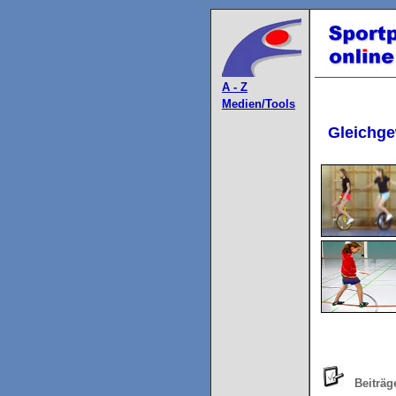
A - Z
Medien/Tools
Gleichge
Beiträg