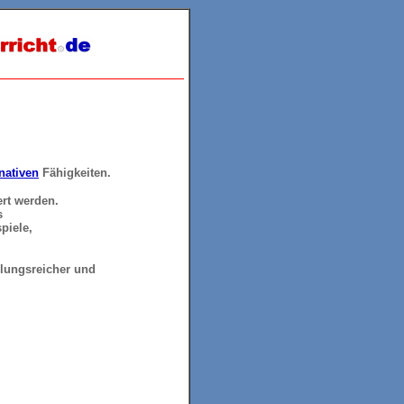
nativen
Fähigkeiten.
ert werden.
s
spiele,
slungsreicher und