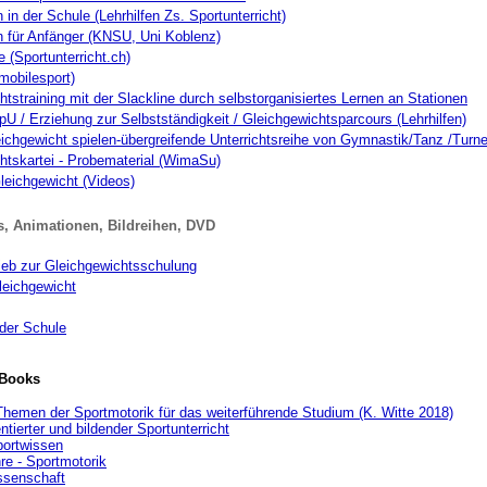
 in der Schule (Lehrhilfen Zs. Sportunterricht)
n für Anfänger (KNSU, Uni Koblenz)
 (Sportunterricht.ch)
mobilesport)
tstraining mit der Slackline durch selbstorganisiertes Lernen an Stationen
pU / Erziehung zur Selbstständigkeit / Gleichgewichtsparcours (Lehrhilfen)
ichgewicht spielen-übergreifende Unterrichtsreihe von Gymnastik/Tanz /Turn
htskartei - Probematerial (WimaSu)
leichgewicht (Videos)
, Animationen, Bildreihen, DVD
rieb zur Gleichgewichtsschulung
leichgewicht
 der Schule
-Books
hemen der Sportmotorik für das weiterführende Studium (K. Witte 2018)
ntierter und bildender Sportunterricht
portwissen
e - Sportmotorik
senschaft