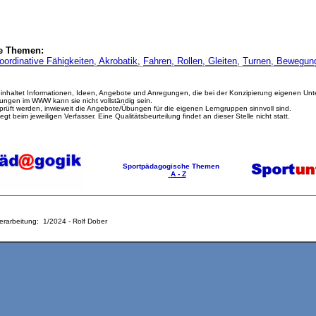
he Themen:
koordinative Fähigkeiten,
Akrobatik
,
Fahren, Rollen, Gleiten
,
Turnen,
Bewegung
nhaltet Informationen, Ideen, Angebote und Anregungen, die bei der Konzipierung eigenen Unter
ungen im WWW kann sie nicht vollständig sein.
prüft werden, inwieweit die Angebote/Übungen für die eigenen Lerngruppen sinnvoll sind.
egt beim jeweiligen Verfasser. Eine Qualitätsbeurteilung findet an dieser Stelle nicht statt.
Sportpädagogische Themen
A - Z
erarbeitung: 1/2024 - Rolf Dober