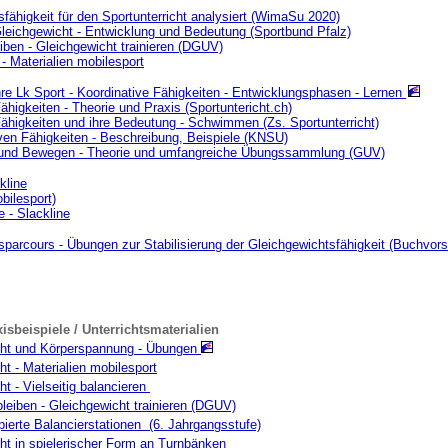
fähigkeit für den Sportunterricht analysiert (WimaSu 2020)
leichgewicht - Entwicklung und Bedeutung (Sportbund Pfalz)
iben - Gleichgewicht trainieren (DGUV)
- Materialien mobilesport
e Lk Sport - Koordinative Fähigkeiten - Entwicklungsphasen - Lernen
ähigkeiten - Theorie und Praxis (Sportuntericht.ch)
Fähigkeiten und ihre Bedeutung - Schwimmen (Zs. Sportunterricht)
iven Fähigkeiten - Beschreibung, Beispiele (KNSU)
nd Bewegen - Theorie und umfangreiche Übungssammlung (GUV)
kline
bilesport)
 - Slackline
parcours - Übungen zur Stabilisierung der Gleichgewichtsfähigkeit (Buchvors
isbeispiele / Unterrichtsmaterialien
cht und Körperspannung - Übungen
t - Materialien mobilesport
t - Vielseitig balancieren
bleiben - Gleichgewicht trainieren (DGUV)
pierte Balancierstationen (6. Jahrgangsstufe)
ht in spielerischer Form an Turnbänken