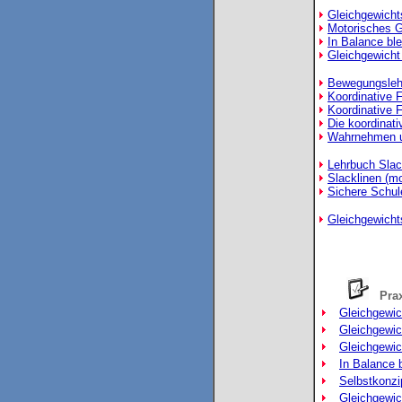
Gleichgewichts
Motorisches G
In Balance ble
Gleichgewicht 
Bewegungslehr
Koordinative F
Koordinative 
Die koordinat
Wahrnehmen u
Lehrbuch Slac
Slacklinen (mo
Sichere Schule
Gleichgewichts
Prax
Gleichgewi
Gleichgewich
Gleichgewich
In Balance 
Selbstkonzi
Gleichgewic