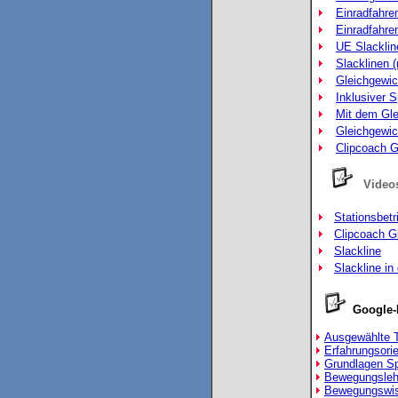
Einradfahren
Einradfahre
UE Slackline
Slacklinen (
Gleichgewich
Inklusiver S
Mit dem Gle
Gleichgewic
Clipcoach G
Videos
Stationsbet
Clipcoach G
Slackline
Slackline in
Google
Ausgewählte T
Erfahrungsorie
Grundlagen S
Bewegungslehr
Bewegungswis