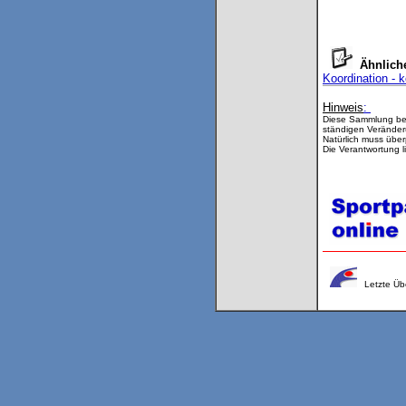
Ähnlic
Koordination - 
Hinweis
:
Diese Sammlung bei
ständigen Veränder
Natürlich muss über
Die Verantwortung li
Letzte Üb