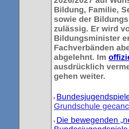
2026/2027 auf Wun
Bildung, Familie, 
sowie der Bildungs
zulässig. Er wird v
Bildungsminister e
Fachverbänden aber
abgelehnt. Im
offiz
ausdrücklich vermer
gehen weiter.
Bundesjugendspiel
Grundschule gecance
Die bewegenden „ne