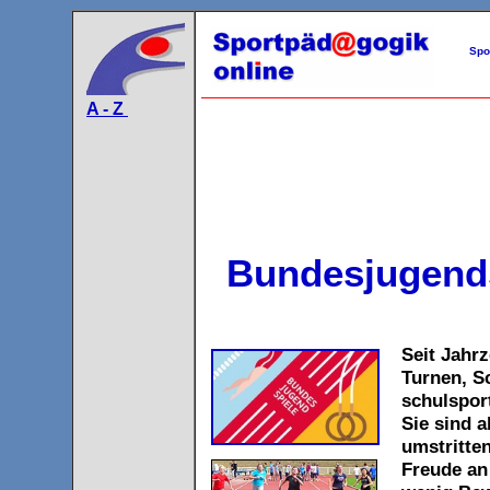
Spo
A - Z
Bundesjugends
Seit Jahr
Turnen, S
schulspor
Sie sind a
umstritten
Freude an