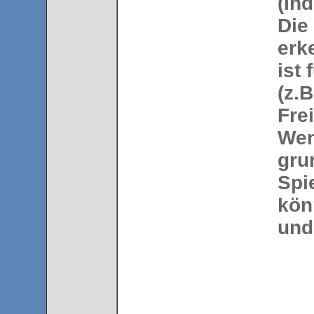
(In
Die
erk
ist
(z.
Fre
Wen
gru
Spi
kön
und